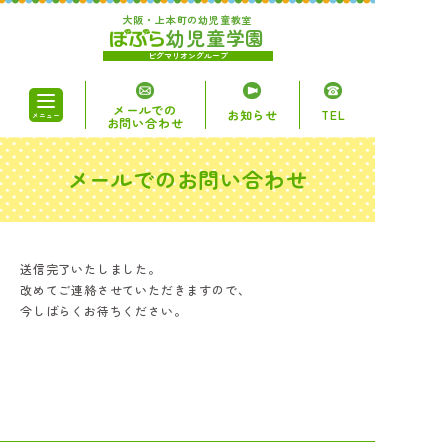
大阪・上本町の幼児童教室
幼児童学園
ピグマリオングループ
メールでの
お知らせ
TEL
メニュー
お問い合わせ
メールでのお問い合わせ
ぽぷらについて
コース・講座
送信完了いたしました。
改めてご連絡させていただきますので、
時間割・料金
今しばらくお待ちください。
アクセス
無料体験授業