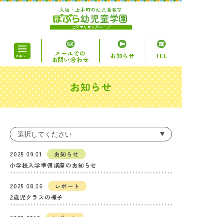
大阪・上本町の幼児童教室
幼児童学園
ピグマリオングループ
メールでの
お知らせ
TEL
メニュー
お問い合わせ
お知らせ
ぽぷらについて
コース・講座
時間割・料金
2025.09.01
お知らせ
小学校入学準備講座のお知らせ
アクセス
2025.08.06
レポート
2歳児クラスの様子
無料体験授業