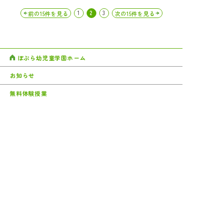
1
2
3
前の15件を見る
次の15件を見る
ぽぷら幼児童学園ホーム
お知らせ
無料体験授業
メールでのお問い合わせ
ぽぷらについて
アクセス
コース・講座
サイトマップ
時間割・料金
プライバシーポリシー
各種お申し込み・お問い合わせ
06-6777-1708
月〜土曜 10：00〜18：00