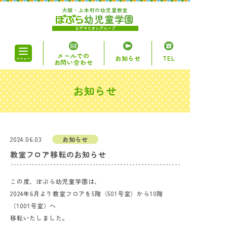
大阪・上本町の幼児童教室
幼児童学園
ピグマリオングループ
メールでの
お知らせ
TEL
メニュー
お問い合わせ
お知らせ
ぽぷらについて
コース・講座
2024.06.03
お知らせ
教室フロア移転のお知らせ
時間割・料金
この度、ぽぷら幼児童学園は、
アクセス
2024年6月より教室フロアを5階（501号室）から10階
（1001号室）へ
無料体験授業
移転いたしました。